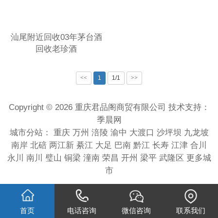
汕尾附近回收03年茅台酒
回收老珍酒
<<
1
1/1
>>
Copyright © 2026 重庆君品阁商贸有限公司 技术支持：
季晨网
城市分站：
重庆
万州
涪陵
渝中
大渡口
沙坪坝
九龙坡
南岸
北碚
两江新
綦江
大足
巴南
黔江
长寿
江津
合川
永川
南川
璧山
铜梁
潼南
荣昌
开州
梁平
武隆区
更多城
市
首页
电话咨询
微信咨询
联系我们