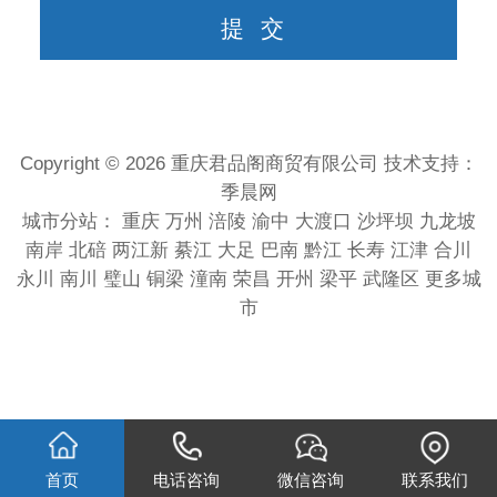
Copyright © 2026 重庆君品阁商贸有限公司 技术支持：
季晨网
城市分站：
重庆
万州
涪陵
渝中
大渡口
沙坪坝
九龙坡
南岸
北碚
两江新
綦江
大足
巴南
黔江
长寿
江津
合川
永川
南川
璧山
铜梁
潼南
荣昌
开州
梁平
武隆区
更多城
市
首页
电话咨询
微信咨询
联系我们