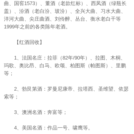
曲、国窖1573）、董酒（老款红标）、西凤酒（绿瓶长
盖）、汾酒（老白汾、玻汾）、全兴大曲、习水大曲、
洋河大曲、尖庄曲酒、刘伶醉、丛台、衡水老白干等
1999年之前的各类陈年老酒。
【红酒回收】
1、法国名庄：拉菲（82年/90年）、拉图、木桐、
玛歌、奥比昂、白马、欧颂、柏图斯（帕图斯）、里鹏
等；
2、勃艮第酒：罗曼尼康帝、拉塔西、圣维望、依瑟
索等；
3、澳洲名酒：奔富等；
4、美国名酒：作品一号、啸鹰等。