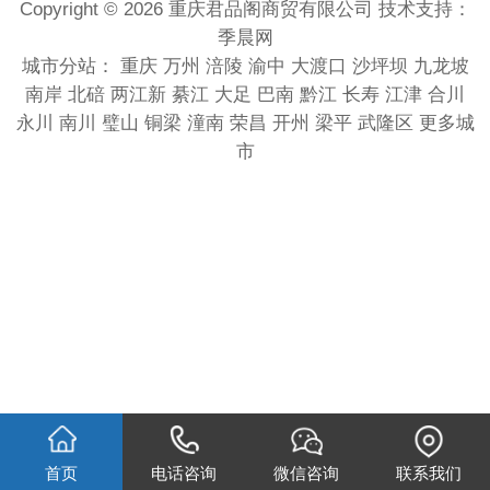
Copyright © 2026 重庆君品阁商贸有限公司 技术支持：
季晨网
城市分站：
重庆
万州
涪陵
渝中
大渡口
沙坪坝
九龙坡
南岸
北碚
两江新
綦江
大足
巴南
黔江
长寿
江津
合川
永川
南川
璧山
铜梁
潼南
荣昌
开州
梁平
武隆区
更多城
市
首页
电话咨询
微信咨询
联系我们