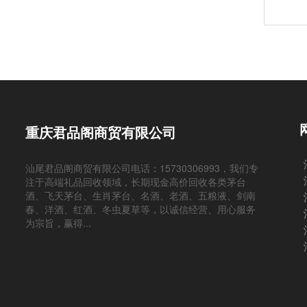
重庆君品阁商贸有限公司
汕尾君品阁商贸有限公司电话：15730306993，我们专
注于高端礼品回收领域，长期现金高价回收各类茅台
酒、飞天茅台、生肖茅台、名酒、老酒、五粮液、剑南
春、洋酒、红酒、冬虫夏草等，以诚信经营、用心服务
为宗旨，赢得...