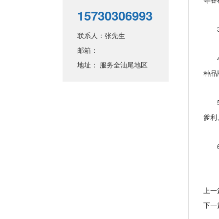
15730306993
3、
联系人：张先生
邮箱：
4、
地址： 服务全汕尾地区
种品
5、
爹利
6、
上一
下一