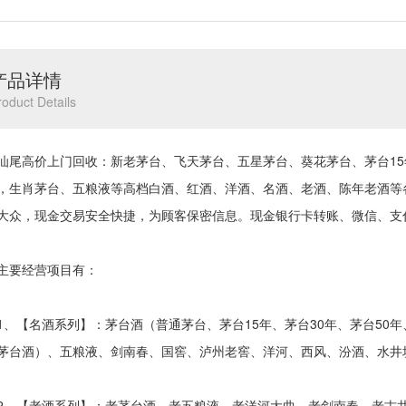
产品详情
roduct Details
高价上门回收：新老茅台、飞天茅台、五星茅台、葵花茅台、茅台15年、
，生肖茅台、五粮液等高档白酒、红酒、洋酒、名酒、老酒、陈年老酒等
大众，现金交易安全快捷，为顾客保密信息。现金银行卡转账、微信、支
要经营项目有：
【名酒系列】：茅台酒（普通茅台、茅台15年、茅台30年、茅台50年
茅台酒）、五粮液、剑南春、国窖、泸州老窖、洋河、西风、汾酒、水井
【老酒系列】：老茅台酒、老五粮液、老洋河大曲、老剑南春、老古井