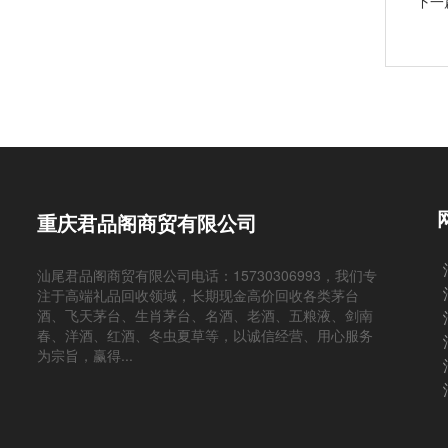
下一
重庆君品阁商贸有限公司
汕尾君品阁商贸有限公司电话：15730306993，我们专
注于高端礼品回收领域，长期现金高价回收各类茅台
酒、飞天茅台、生肖茅台、名酒、老酒、五粮液、剑南
春、洋酒、红酒、冬虫夏草等，以诚信经营、用心服务
为宗旨，赢得...