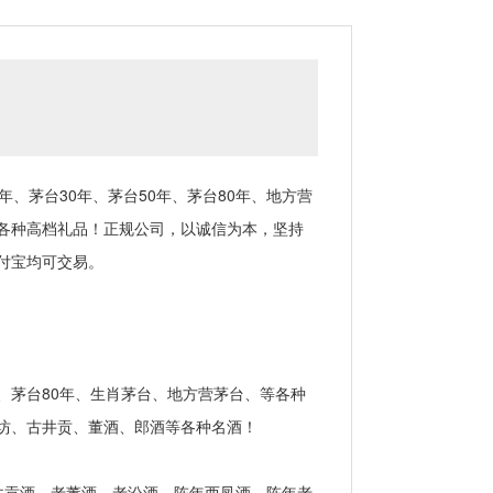
茅台30年、茅台50年、茅台80年、地方营
各种高档礼品！正规公司，以诚信为本，坚持
付宝均可交易。
、茅台80年、生肖茅台、地方营茅台、等各种
坊、古井贡、董酒、郎酒等各种名酒！
贡酒、老董酒、老汾酒、陈年西凤酒、陈年老