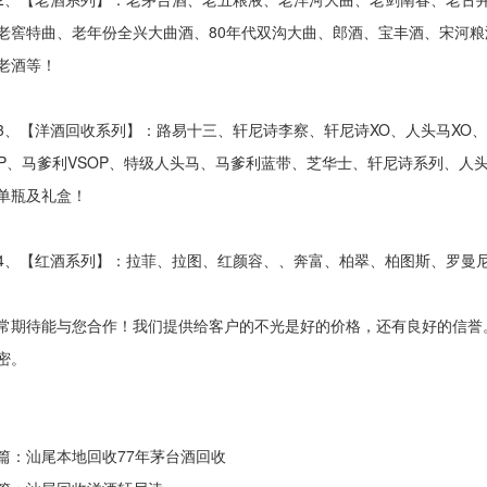
老窖特曲、老年份全兴大曲酒、80年代双沟大曲、郎酒、宝丰酒、宋河粮
老酒等！
【洋酒回收系列】：路易十三、轩尼诗李察、轩尼诗XO、人头马XO、礼
OP、马爹利VSOP、特级人头马、马爹利蓝带、芝华士、轩尼诗系列、
单瓶及礼盒！
【红酒系列】：拉菲、拉图、红颜容、、奔富、柏翠、柏图斯、罗曼
待能与您合作！我们提供给客户的不光是好的价格，还有良好的信誉
密。
篇：汕尾
本地回收77年茅台酒回收