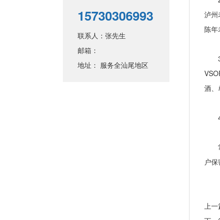
15730306993
泸州
陈年
联系人：张先生
邮箱：
3、
地址： 服务全汕尾地区
VS
酒、
4、
常期
户保
上一